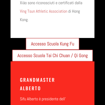
Xiào sono riconosciuti e certificati dalla
Ving Tsun Athletic Association
di Hong
Kong.
Accesso Scuola Kung Fu
Accesso Scuola Tai Chi Chuan / Qi Gong
GRANDMASTER
ALBERTO
Sifu Alberto è presidente dell’